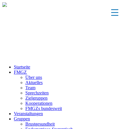
▼
▼
▼
Startseite
FMGZ
▼
Über uns
Aktuelles
▼
Team
Sprechzeiten
Zielgruppen
Kooperationen
FMGZs bundesweit
Veranstaltungen
Gruppen
Brustgesundheit